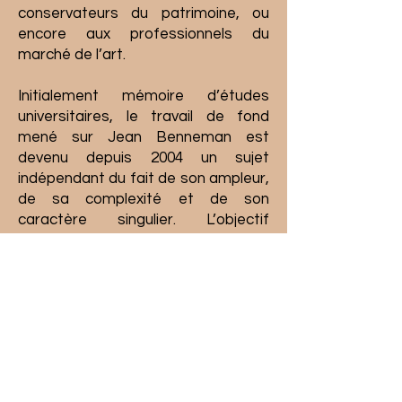
conservateurs du patrimoine, ou
encore aux professionnels du
marché de l’art.
Initialement mémoire d’études
universitaires, le travail de fond
mené sur Jean Benneman est
devenu depuis 2004 un sujet
indépendant du fait de son ampleur,
de sa complexité et de son
caractère singulier. L’objectif
poursuivi est la publication d’une
monographie inédite, incluant un
catalogue raisonné des créations
de l’ébéniste.
Bien que de nombreux éléments de
sa vie et de son œuvre restent à
retrouver, découvrir Benneman