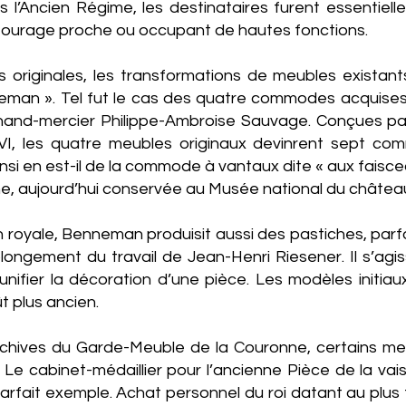
 l’Ancien Régime, les destinataires furent essentiel
ntourage proche ou occupant de hautes fonctions.
originales, les transformations de meubles existant
neman ». Tel fut le cas des quatre commodes acquises 
and-mercier Philippe-Ambroise Sauvage. Conçues pa
VI, les quatre meubles originaux devinrent sept com
nsi en est-il de la commode à vantaux dite « aux faisc
ne, aujourd’hui conservée au Musée national du châtea
 royale, Benneman produisit aussi des pastiches, parfo
longement du travail de Jean-Henri Riesener. Il s’agi
’unifier la décoration d’une pièce. Les modèles initia
 plus ancien.
rchives du Garde-Meuble de la Couronne, certains me
e cabinet-médaillier pour l’ancienne Pièce de la vai
 parfait exemple. Achat personnel du roi datant au plus 